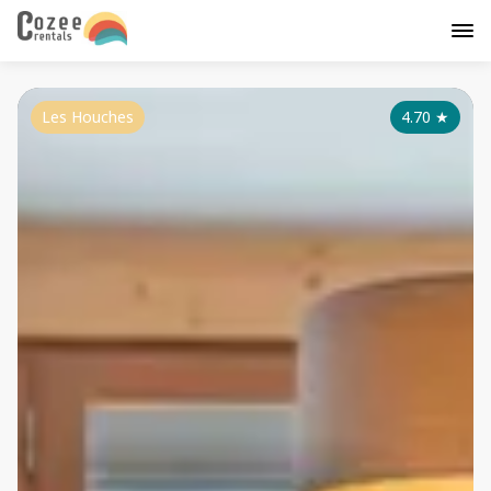
Les Houches
4.70
★