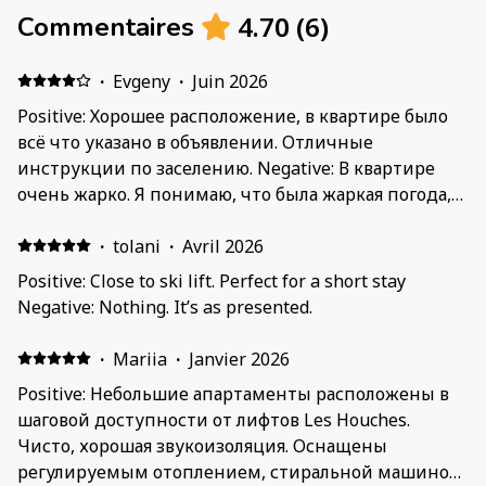
4.70
(
6
)
Commentaires
·
Evgeny
·
Juin 2026
Positive: Хорошее расположение, в квартире было
всё что указано в объявлении. Отличные
инструкции по заселению. Negative: В квартире
очень жарко. Я понимаю, что была жаркая погода,
но хотя-бы вентилятор не помешал. Плохо
работает смыв в унитазе. Практически не работает
·
tolani
·
Avril 2026
Positive: Close to ski lift. Perfect for a short stay
Negative: Nothing. It’s as presented.
·
Mariia
·
Janvier 2026
Positive: Небольшие апартаменты расположены в
шаговой доступности от лифтов Les Houches.
Чисто, хорошая звукоизоляция. Оснащены
регулируемым отоплением, стиральной машиной.