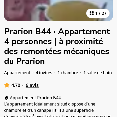
1
/
27
Prarion B44 · Appartement
4 personnes | à proximité
des remontées mécaniques
du Prarion
Appartement
·
4 invités
·
1 chambre
·
1 salle de bain
4.70
·
6 avis
🏠 Appartement Prarion B44
L'appartement idéalement situé dispose d'une
chambre et d'un canapé lit, il a une superficie
d’environ 36 m² avec balcon et une magnifique vue sur