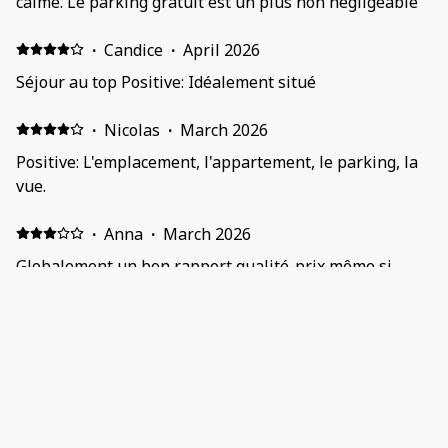
calme. Le parking gratuit est un plus non negligeable
·
Candice
·
April 2026
Séjour au top Positive: Idéalement situé
·
Nicolas
·
March 2026
Positive: L'emplacement, l'appartement, le parking, la
vue.
·
Anna
·
March 2026
Globalement un bon rapport qualité-prix même si
l’appartement mériterait un coup de rénovation
Positive: L’emplacement et le calme Negative:
L’appartement est un peu vétuste, chose qui n’est pas
visible sur les photos. La plupart des meubles sont
très usés et niveau ménage ça aurait ou être mieux.
·
Ala
·
February 2026
Séjour parfait! Et personnel à l’écoute, je recommande
vivement 👌