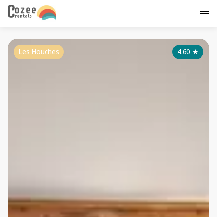
Les Houches
4.60
★